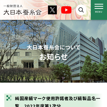
大日本蚕糸会について
お知らせ
純国産絹マーク使用許諾者及び絹製品名一
覧 2022年度第1次分